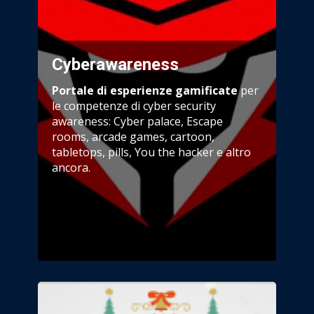
Cyberawareness
Portale di esperienze gamificate
per
le competenze di cyber security
awareness: Cyber palace, Escape
rooms, arcade games, cartoon,
tabletops, pills, You the hacker e altro
ancora.