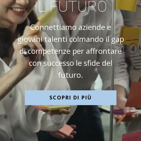
IL FUTURO
Connettiamo aziende e
giovani talenti colmando il gap
di competenze per affrontare
con successo le sfide del
futuro.
SCOPRI DI PIÙ