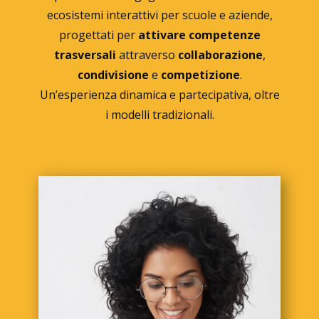
EngageBricks.com
La piattaforma ​EngageBricks.com è la base di
ecosistemi interattivi per scuole e aziende,
progettati per
attivare competenze
trasversali
attraverso
collaborazione
,
condivisione
e
competizione
.
Un’esperienza dinamica e partecipativa, oltre
i modelli tradizionali.