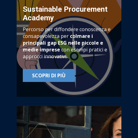
Sustainable Procurement
Academy
Percorso per diffondere conoscenza e
consapevolezza per
colmare i
principali gap ESG nelle piccole e
medie imprese
con esempi pratici e
approcci innovativi.
SCOPRI DI PIÙ