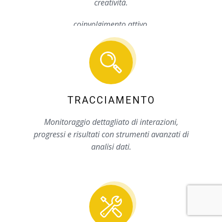
COMPETIZIONE
Supporta hackathon, project work e attività
condivise per potenziare il teamwork e la
Dinamiche di gamification con duelli,
creatività.
classifiche e sfide a squadre per stimolare il
coinvolgimento attivo.
Images from
Freepik
TRACCIAMENTO
Monitoraggio dettagliato di interazioni,
progressi e risultati con strumenti avanzati di
analisi dati.